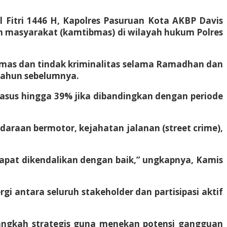
itri 1446 H, Kapolres Pasuruan Kota AKBP Davis
an masyarakat (kamtibmas) di wilayah hukum Polres
mas dan tindak kriminalitas selama Ramadhan dan
tahun sebelumnya.
asus hingga 39% jika dibandingkan dengan periode
ndaraan bermotor, kejahatan jalanan (street crime),
apat dikendalikan dengan baik,” ungkapnya, Kamis
gi antara seluruh stakeholder dan partisipasi aktif
angkah strategis guna menekan potensi gangguan