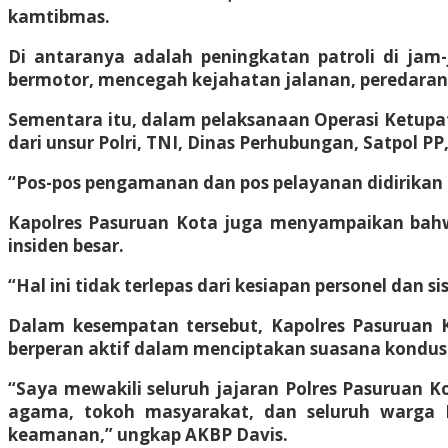
kamtibmas.
Di antaranya adalah peningkatan patroli di jam-
bermotor, mencegah kejahatan jalanan, peredara
Sementara itu, dalam pelaksanaan Operasi Ketupat
dari unsur Polri, TNI, Dinas Perhubungan, Satpol P
“Pos-pos pengamanan dan pos pelayanan didirikan di
Kapolres Pasuruan Kota juga menyampaikan bahwa s
insiden besar.
“Hal ini tidak terlepas dari kesiapan personel dan 
Dalam kesempatan tersebut, Kapolres Pasuruan K
berperan aktif dalam menciptakan suasana kondusif
“Saya mewakili seluruh jajaran Polres Pasuruan 
agama, tokoh masyarakat, dan seluruh warga P
keamanan,” ungkap AKBP Davis.