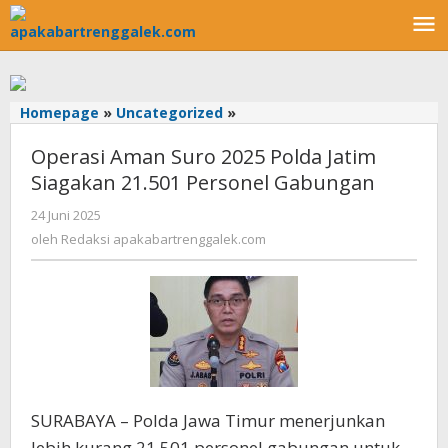
Lewati
ke
konten
Homepage
»
Uncategorized
»
Operasi
Aman
Operasi Aman Suro 2025 Polda Jatim
Suro
2025
Siagakan 21.501 Personel Gabungan
Polda
24 Juni 2025
oleh
Jatim
Redaksi
Siagakan
oleh
Redaksi apakabartrenggalek.com
apakabartrenggalek.com
21.501
Personel
Gabungan
SURABAYA – Polda Jawa Timur menerjunkan
lebih kurang 21.501 personel gabungan untuk