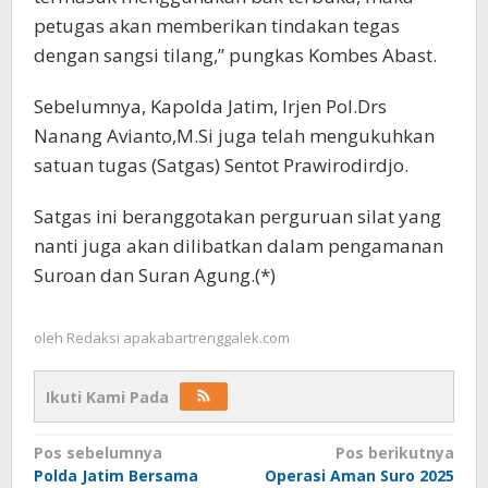
petugas akan memberikan tindakan tegas
dengan sangsi tilang,” pungkas Kombes Abast.
Sebelumnya, Kapolda Jatim, Irjen Pol.Drs
Nanang Avianto,M.Si juga telah mengukuhkan
satuan tugas (Satgas) Sentot Prawirodirdjo.
Satgas ini beranggotakan perguruan silat yang
nanti juga akan dilibatkan dalam pengamanan
Suroan dan Suran Agung.(*)
oleh
Redaksi apakabartrenggalek.com
Ikuti Kami Pada
Navigasi
Pos sebelumnya
Pos berikutnya
Polda Jatim Bersama
Operasi Aman Suro 2025
pos