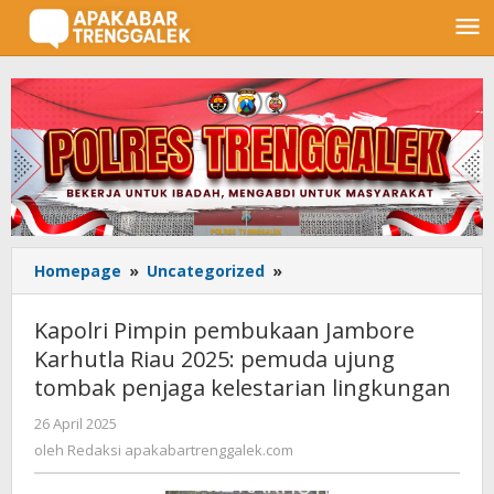
Lewati
ke
konten
Homepage
»
Uncategorized
»
Kapolri
Pimpin
pembukaan
Kapolri Pimpin pembukaan Jambore
Jambore
Karhutla Riau 2025: pemuda ujung
Karhutla
tombak penjaga kelestarian lingkungan
Riau
2025:
26 April 2025
oleh
pemuda
Redaksi
oleh
Redaksi apakabartrenggalek.com
ujung
apakabartrenggalek.com
tombak