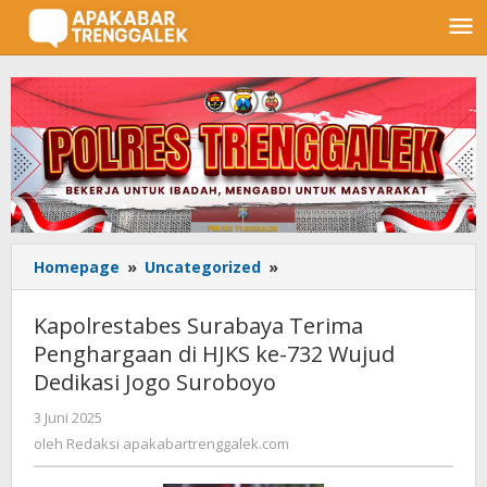
Lewati
ke
konten
Homepage
»
Uncategorized
»
Kapolrestabes
Surabaya
Terima
Kapolrestabes Surabaya Terima
Penghargaan
Penghargaan di HJKS ke-732 Wujud
di
Dedikasi Jogo Suroboyo
HJKS
ke-
3 Juni 2025
oleh
732
Redaksi
oleh
Redaksi apakabartrenggalek.com
Wujud
apakabartrenggalek.com
Dedikasi