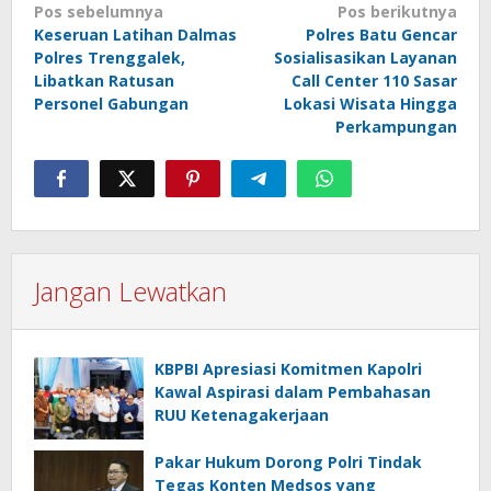
Navigasi
Pos sebelumnya
Pos berikutnya
Keseruan Latihan Dalmas
Polres Batu Gencar
pos
Polres Trenggalek,
Sosialisasikan Layanan
Libatkan Ratusan
Call Center 110 Sasar
Personel Gabungan
Lokasi Wisata Hingga
Perkampungan
Jangan Lewatkan
KBPBI Apresiasi Komitmen Kapolri
Kawal Aspirasi dalam Pembahasan
RUU Ketenagakerjaan
Pakar Hukum Dorong Polri Tindak
Tegas Konten Medsos yang