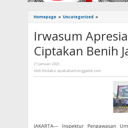
Homepage
»
Uncategorized
»
Irwasum
Apresiasi
Inovasi
Irwasum Apresias
Jajaran
Ciptakan
Ciptakan Benih 
Benih
Jagung
Bhayangkara
21 Januari 2025
oleh
Redaksi
oleh
Redaksi apakabartrenggalek.com
apakabartrenggalek.com
JAKARTA— Inspektur Pengawasan Umu