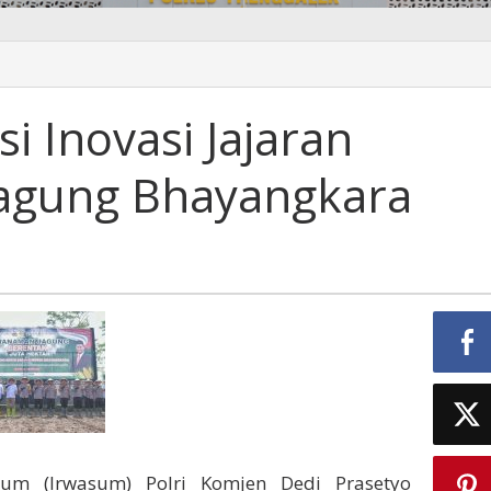
i Inovasi Jajaran
Jagung Bhayangkara
m (Irwasum) Polri Komjen Dedi Prasetyo