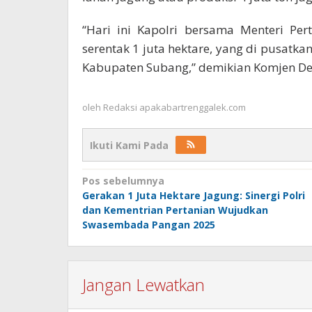
“Hari ini Kapolri bersama Menteri Pe
serentak 1 juta hektare, yang di pusatk
Kabupaten Subang,” demikian Komjen De
oleh
Redaksi apakabartrenggalek.com
Ikuti Kami Pada
Navigasi
Pos sebelumnya
Gerakan 1 Juta Hektare Jagung: Sinergi Polri
pos
dan Kementrian Pertanian Wujudkan
Swasembada Pangan 2025
Jangan Lewatkan