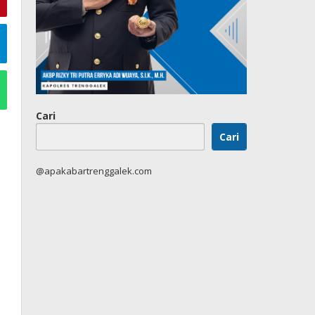
Cari
Cari
@apakabartrenggalek.com