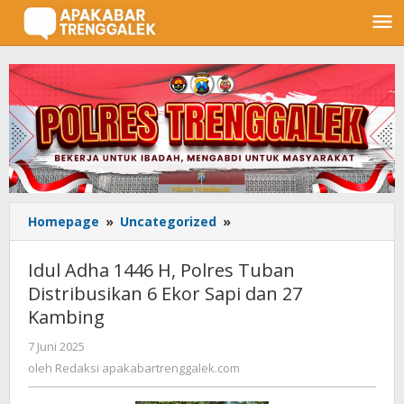
Lewati
ke
konten
Homepage
»
Uncategorized
»
Idul
Adha
1446
Idul Adha 1446 H, Polres Tuban
H,
Distribusikan 6 Ekor Sapi dan 27
Polres
Kambing
Tuban
Distribusikan
7 Juni 2025
oleh
6
Redaksi
oleh
Redaksi apakabartrenggalek.com
Ekor
apakabartrenggalek.com
Sapi