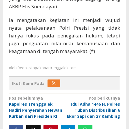
AKBP Elis Suendayati.
Ia mengatakan kegiatan ini menjadi wujud
nyata pelaksanaan Polri Presisi yang tidak
hanya fokus pada penegakan hukum, tetapi
juga penguatan nilai-nilai kemanusiaan dan
keagamaan di tengah masyarakat. (*)
oleh
Redaksi apakabartrenggalek.com
Ikuti Kami Pada
Navigasi
Pos sebelumnya
Pos berikutnya
Kapolres Trenggalek
Idul Adha 1446 H, Polres
pos
Hadiri Penyerahan Hewan
Tuban Distribusikan 6
Kurban dari Presiden RI
Ekor Sapi dan 27 Kambing