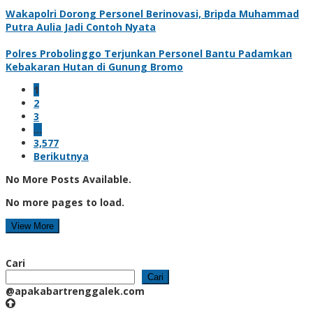
Wakapolri Dorong Personel Berinovasi, Bripda Muhammad
Putra Aulia Jadi Contoh Nyata
Polres Probolinggo Terjunkan Personel Bantu Padamkan
Kebakaran Hutan di Gunung Bromo
1
2
3
…
3,577
Berikutnya
No More Posts Available.
No more pages to load.
View More
Cari
Cari
@apakabartrenggalek.com