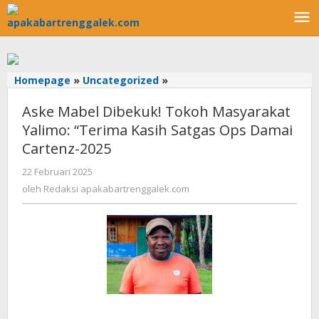
Lewati
ke
konten
Homepage
»
Uncategorized
»
Aske
Mabel
Aske Mabel Dibekuk! Tokoh Masyarakat
Dibekuk!
Tokoh
Yalimo: “Terima Kasih Satgas Ops Damai
Masyarakat
Cartenz-2025
Yalimo:
"Terima
22 Februari 2025
oleh
Kasih
Redaksi
oleh
Redaksi apakabartrenggalek.com
apakabartrenggalek.com
Satgas
Ops
Damai
Cartenz-
2025